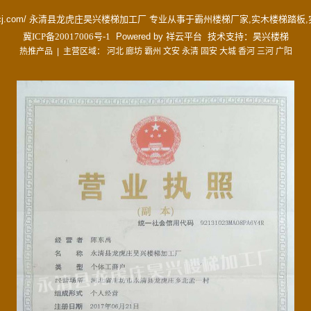
www.hxltcj.com/ 永清县龙虎庄昊兴楼梯加工厂 专业从事于
霸州楼梯厂家
,
实木楼梯踏板
,
冀ICP备20017006号-1
Powered by
祥云平台
技术支持：
昊兴楼梯
热推产品
| 主营区域：
河北
廊坊
霸州
文安
永清
固安
大城
香河
三河
广阳