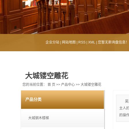
企业分站
|
网站地图
|
RSS
|
XML
|
您暂无新询盘信息！
大城镂空雕花
您的当前位置：
首 页
>>
产品中心
>>
大城镂空雕花
产品分类
昊
主人
的操
大城钢木楼梯