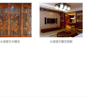
大城镂空木雕花
大城镂空雕花隔断