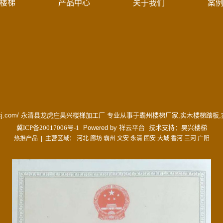
楼梯
产品中心
关于我们
案
www.hxltcj.com/ 永清县龙虎庄昊兴楼梯加工厂 专业从事于
霸州楼梯厂家
,
实木楼梯踏板
,
冀ICP备20017006号-1
Powered by
祥云平台
技术支持：
昊兴楼梯
热推产品
| 主营区域：
河北
廊坊
霸州
文安
永清
固安
大城
香河
三河
广阳