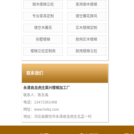
钢木楼梯立柱
家用钢木楼梯
专业家具定制
镂空雕花屏风
镂空木雕花
实木楼梯定制
别墅楼梯
耐用实木楼梯
楼梯立柱定制商
耐用楼梯立柱
联系我们
永清县龙虎庄昊兴楼梯加工厂
联系人：陈东禹
电话：13472361468
网址：www.hxltcj.com
地址：河北省廊坊市永清县龙虎庄北孟一村