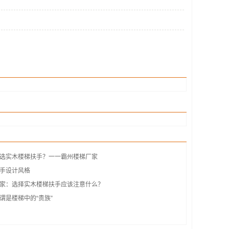
选实木楼梯扶手？一一霸州楼梯厂家
手设计风格
家：选择实木楼梯扶手应该注意什么？
谓是楼梯中的“贵族”