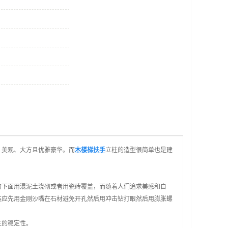
，美观、大方且优雅豪华。而
木楼梯扶手
立柱的造型很简单也是建
。
的下面用混泥土浇砌或者用瓷砖覆盖，而随着人们追求美感和自
装应先用金刚沙嘴在石材避免开孔然后用冲击钻打眼然后用膨胀螺
柱的稳定性。