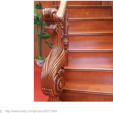
ttp://www.hxltcj.com/product/607.html