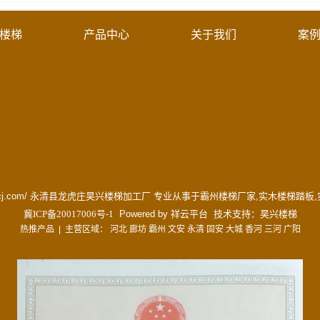
楼梯
产品中心
关于我们
案
www.hxltcj.com/ 永清县龙虎庄昊兴楼梯加工厂 专业从事于
霸州楼梯厂家
,
实木楼梯踏板
,
冀ICP备20017006号-1
Powered by
祥云平台
技术支持：
昊兴楼梯
热推产品
| 主营区域：
河北
廊坊
霸州
文安
永清
固安
大城
香河
三河
广阳