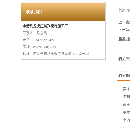
关键词
联系我们
上一篇
永清县龙虎庄昊兴楼梯加工厂
下一篇
联系人：陈东禹
最近浏
电话：13472361468
网址：www.hxltcj.com
地址：河北省廊坊市永清县龙虎庄北孟一村
相关产
相关新
实木
你知
雨季
钢木
室内