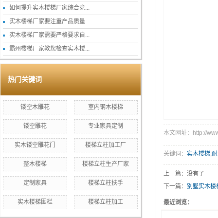
如何提升实木楼梯厂家综合竞...
实木楼梯厂家要注重产品质量
实木楼梯厂家需要严格要求自...
霸州楼梯厂家教您检查实木楼...
热门关键词
镂空木雕花
室内钢木楼梯
镂空雕花
专业家具定制
本文网址：http://www.hx
实木镂空雕花门
楼梯立柱加工厂
关键词：
实木楼梯
,
耐
整木楼梯
楼梯立柱生产厂家
上一篇：没有了
定制家具
楼梯立柱扶手
下一篇：
别墅实木楼
实木楼梯围栏
楼梯立柱加工
最近浏览：