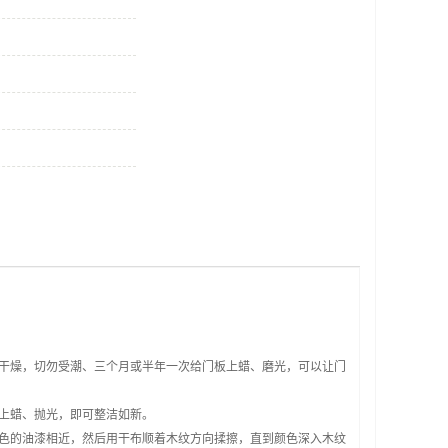
的干燥，切勿受潮、三个月或半年一次给门板上蜡、磨光，可以让门
上蜡、抛光，即可整洁如新。
浅色的油漆相近，然后用干布顺着木纹方向揉擦，直到颜色深入木纹