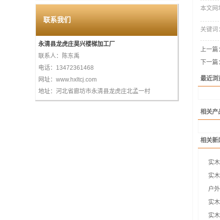
本文网址：h
联系我们
关键词
永清县龙虎庄昊兴楼梯加工厂
上一篇
联系人：陈东禹
下一篇
电话：13472361468
最近浏
网址：www.hxltcj.com
地址：河北省廊坊市永清县龙虎庄北孟一村
相关产
相关新
实木
实木
户外
实木
实木