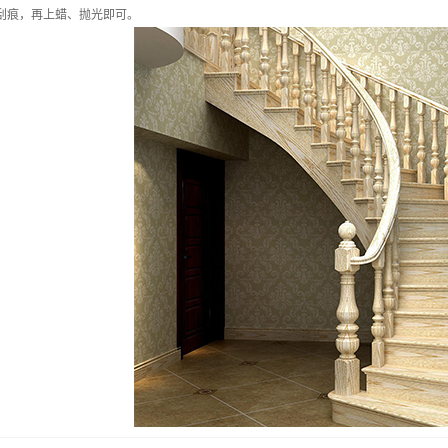
刮痕，再上蜡、抛光即可。