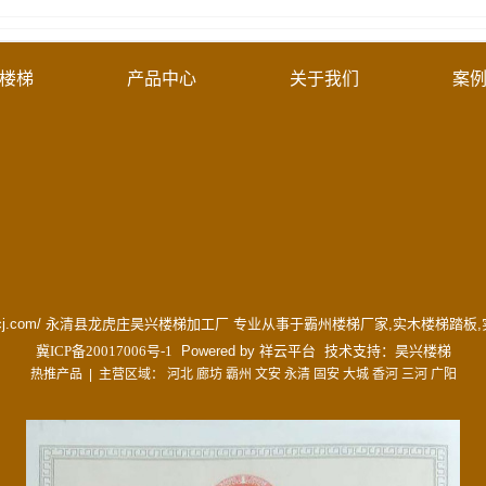
楼梯
产品中心
关于我们
案
www.hxltcj.com/ 永清县龙虎庄昊兴楼梯加工厂 专业从事于
霸州楼梯厂家
,
实木楼梯踏板
,
冀ICP备20017006号-1
Powered by
祥云平台
技术支持：
昊兴楼梯
热推产品
| 主营区域：
河北
廊坊
霸州
文安
永清
固安
大城
香河
三河
广阳