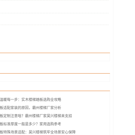
温暖每一步：实木楼梯踏板选购全攻略
板适配家装的原因，霸州楼梯厂家分析
板定制注意啥？霸州楼梯厂家昊兴楼梯来支招
板标准厚度一般是多少？家用选购参考
板特殊场景适配：昊兴楼梯筑牢全场景安心保障