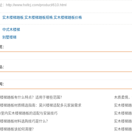
ttp://www.hxltcj.com/product/610.html
：
实木楼梯踏板
,
实木楼梯踏板规格
,
实木楼梯踏板价格
：
中式木楼梯
：
别墅楼梯
览：
品：
闻：
楼梯踏板有什么特点？适用于哪些范围？
木质柔情，
楼梯踏板材质精选指南：昊兴楼梯适配多元家装需求
实木楼梯踏
/室内实木楼梯踏板的适配与安装技巧
实木楼梯踏
楼梯踏板材料选购技巧是什么？
实木楼梯踏
楼梯踏板该如何清理？
实木楼梯踏