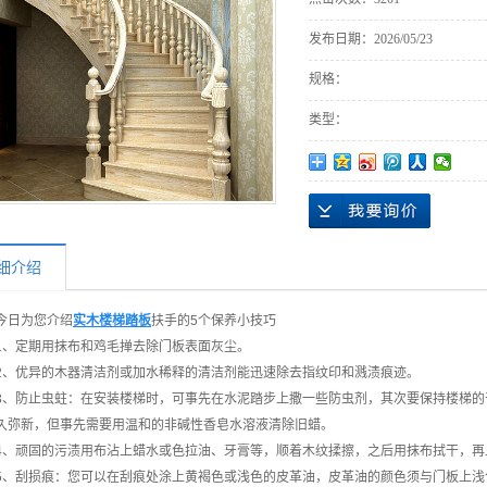
发布日期：
2026/05/23
规格：
类型：
细介绍
今日为您介绍
实木楼梯踏板
扶手的5个保养小技巧
1、定期用抹布和鸡毛掸去除门板表面灰尘。
2、优异的木器清洁剂或加水稀释的清洁剂能迅速除去指纹印和溅渍痕迹。
3、防止虫蛀：在安装楼梯时，可事先在水泥踏步上撒一些防虫剂，其次要保持楼梯
久弥新，但事先需要用温和的非碱性香皂水溶液清除旧蜡。
4、顽固的污渍用布沾上蜡水或色拉油、牙膏等，顺着木纹揉擦，之后用抹布拭干，再
5、刮损痕：您可以在刮痕处涂上黄褐色或浅色的皮革油，皮革油的颜色须与门板上