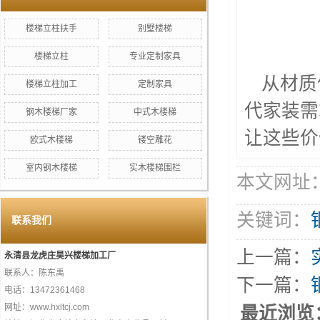
楼梯立柱扶手
别墅楼梯
楼梯立柱
专业定制家具
从材质
楼梯立柱加工
定制家具
代家装需
钢木楼梯厂家
中式木楼梯
让这些价
欧式木楼梯
镂空雕花
室内钢木楼梯
实木楼梯围栏
本文网址：htt
关键词：
联系我们
上一篇：
永清县龙虎庄昊兴楼梯加工厂
联系人：陈东禹
下一篇：
电话：13472361468
网址：www.hxltcj.com
最近浏览