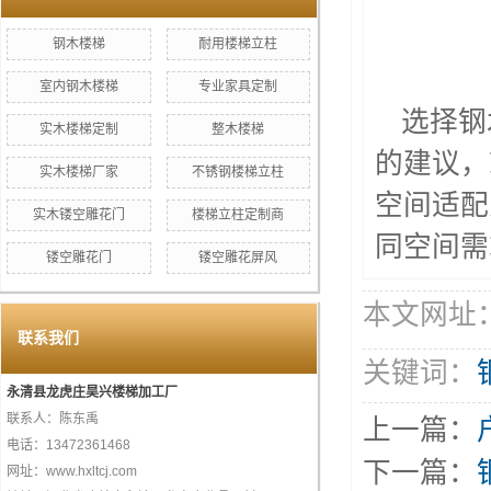
钢木楼梯
耐用楼梯立柱
室内钢木楼梯
专业家具定制
选择钢
实木楼梯定制
整木楼梯
的建议，
实木楼梯厂家
不锈钢楼梯立柱
空间适配
实木镂空雕花门
楼梯立柱定制商
同空间需
镂空雕花门
镂空雕花屏风
本文网址：htt
联系我们
关键词：
永清县龙虎庄昊兴楼梯加工厂
联系人：陈东禹
上一篇：
电话：13472361468
下一篇：
网址：www.hxltcj.com