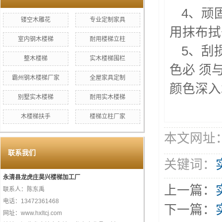
4、顽
镂空木雕花
专业定制家具
用抹布拭
室内钢木楼梯
耐用楼梯立柱
5、刮
整木楼梯
实木楼梯围栏
色必 须
霸州钢木楼梯厂家
全屋家具定制
颜色深入
别墅实木楼梯
耐用实木楼梯
木楼梯扶手
楼梯立柱厂家
本文网址：htt
联系我们
关键词：
永清县龙虎庄昊兴楼梯加工厂
上一篇：
联系人：陈东禹
电话：13472361468
下一篇：
网址：www.hxltcj.com