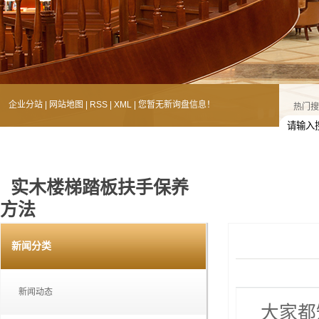
企业分站
|
网站地图
|
RSS
|
XML
|
您暂无新询盘信息！
热门搜
实木楼梯踏板扶手保养
方法
您的当前位置：
首 页
>>
新闻中心
>>
行业新闻
新闻分类
新闻动态
大家都