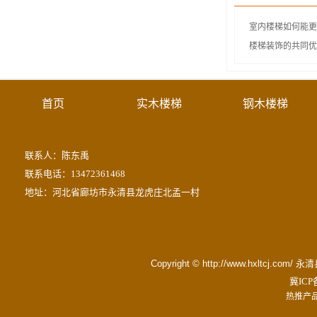
室内楼梯如何能更
楼梯装饰的共同优
首页
实木楼梯
钢木楼梯
联系人：陈东禹
联系电话：13472361468
地址：河北省廊坊市永清县龙虎庄北孟一村
Copyright © http://www.hxltc
冀ICP备
热推产