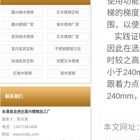
使用功能
梯的梯度
霸州钢木楼梯
实木楼梯定制
围，以使
霸州楼梯厂家
钢木楼梯厂家
实践证
家用钢木楼梯
实木楼梯厂家
因此在选
室内家具定制
不锈钢楼梯立柱
时较之高
高端家具定制
别墅实木楼梯
小于24
红橡木楼梯
钢木楼梯
跟着力点
240mm
联系我们
永清县龙虎庄昊兴楼梯加工厂
联系人：陈东禹
本文网址：htt
电话：13472361468
网址：www.hxltcj.com