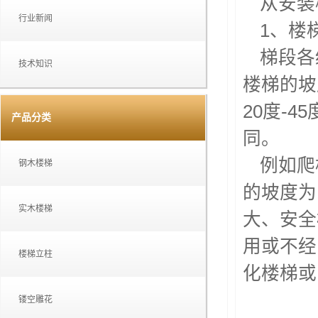
从安装
行业新闻
1、楼
梯段各
技术知识
楼梯的坡
20度-
产品分类
同。
例如爬
钢木楼梯
的坡度为
实木楼梯
大、安全
用或不经
楼梯立柱
化楼梯或
镂空雕花